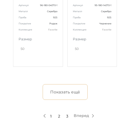
Артикул
96-180-04070-1
Артикул
95-180-14070-1
Металл
Серебро
Металл
Серебро
Проба
925
Проба
925
Покрытие
Родаж
Покрытие
Чернение
Коллекция
Favorite
Коллекция
Favorite
Размер
Размер
50
50
Показать ещё
Вперед
1
2
3