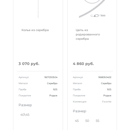
Колье из серебра
Цепь из
родированного
серебра
3 070 руб.
4 860 руб.
Артикул
967030504
Артикул
968050402
Металл
Серебро
Металл
Серебро
Проба
925
Проба
925
Покрытие
Родаж
Покрытие
Родаж
Коллекция
Favorite
Размер
Размер
40\45
45
50
55