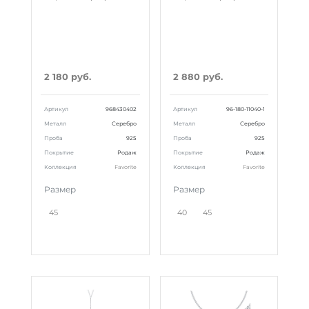
2 180 руб.
2 880 руб.
Артикул
968430402
Артикул
96-180-11040-1
Металл
Серебро
Металл
Серебро
Проба
925
Проба
925
Покрытие
Родаж
Покрытие
Родаж
Коллекция
Favorite
Коллекция
Favorite
Размер
Размер
45
40
45