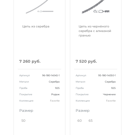
Цепь из серебра
Цепь из чернёного
серебра с алмазной
гранью
7 260 руб.
7 520 руб.
Артикул
96-180-14045-1
Артикул
95-180-14050-1
Металл
Серебро
Металл
Серебро
Проба
925
Проба
925
Покрытие
Родаж
Покрытие
Чернение
Коллекция
Favorite
Коллекция
Favorite
Размер
Размер
50
60
65