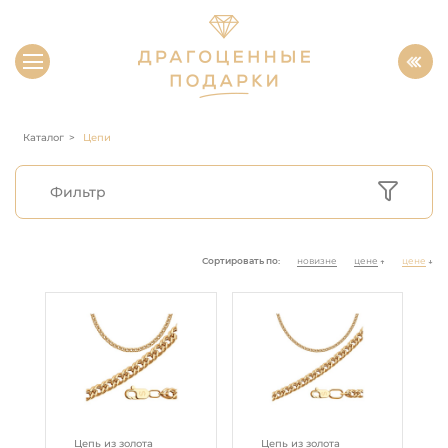
Каталог
Цепи
Фильтр
Сортировать по:
новизне
цене
цене
↑
↓
Цепь из золота
Цепь из золота