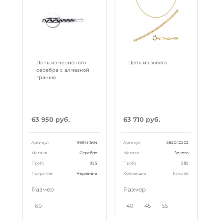
Цепь из чернёного
Цепь из золота
серебра с алмазной
гранью
63 950 руб.
63 710 руб.
Артикул
998141504
Артикул
582040502
Металл
Серебро
Металл
Золото
Проба
925
Проба
585
Покрытие
Чернение
Коллекция
Favorite
Размер
Размер
60
40
45
55