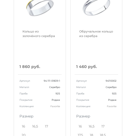
Кольцо из
Обручальное кольцо
золочёного серебра
из серебра
1 860 руб.
1 460 руб.
Артикул
94-111-01839-1
Артикул
94110002
Металл
Серебро
Металл
Серебро
Проба
925
Проба
925
Покрытие
Родаж
Покрытие
Родаж
Коллекция
Favorite
Коллекция
Favorite
Размер
Размер
16
16,5
17
16
16,5
17
20
17,5
18
18,5