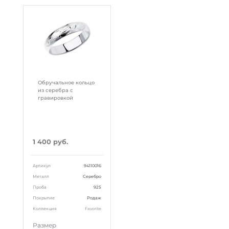
Обручальное кольцо
из серебра с
гравировкой
1 400 руб.
Артикул
94110016
Металл
Серебро
Проба
925
Покрытие
Родаж
Коллекция
Favorite
Размер