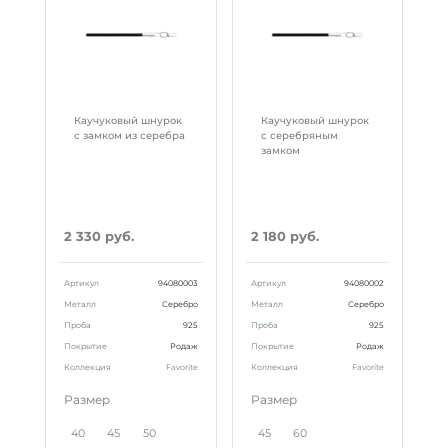
Каучуковый шнурок
Каучуковый шнурок
с замком из серебра
с серебряным
замком
2 330 руб.
2 180 руб.
Артикул
94080003
Артикул
94080002
Металл
Серебро
Металл
Серебро
Проба
925
Проба
925
Покрытие
Родаж
Покрытие
Родаж
Коллекция
Favorite
Коллекция
Favorite
Размер
Размер
40
45
50
45
60