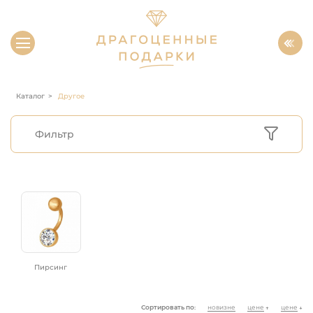
Каталог
Другое
Фильтр
Пирсинг
Сортировать по:
новизне
цене
цене
↑
↓