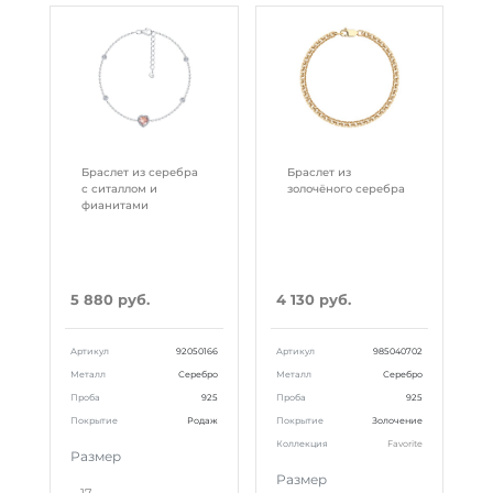
Браслет из серебра
Браслет из
с ситаллом и
золочёного серебра
фианитами
5 880 руб.
4 130 руб.
Артикул
92050166
Артикул
985040702
Металл
Серебро
Металл
Серебро
Проба
925
Проба
925
Покрытие
Родаж
Покрытие
Золочение
Коллекция
Favorite
Размер
Размер