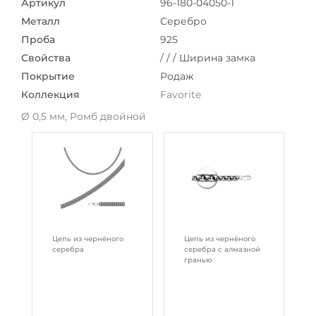
Артикул
96-180-04050-1
Металл
Серебро
Проба
925
Свойства
/ / / Ширина замка
Покрытие
Родаж
Коллекция
Favorite
Ø 0,5 мм, Ромб двойной
Цепь из чернёного
Цепь из чернёного
серебра
серебра с алмазной
гранью