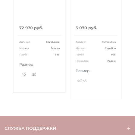
72 970 руб.
3 070 руб.
Артикул
582060402
Артикул
967030504
Металл
Золото
Металл
Серебро
Проба
585
Проба
925
Покрытие
Родаж
Размер
Размер
40
50
40\45
СЛУЖБА ПОДДЕРЖКИ