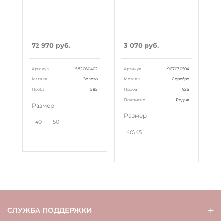
72 970 руб.
3 070 руб.
Артикул
582060402
Артикул
967030504
Металл
Золото
Металл
Серебро
Проба
585
Проба
925
Покрытие
Родаж
Размер
Размер
40
50
40\45
СЛУЖБА ПОДДЕРЖКИ