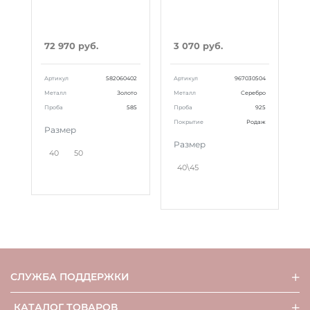
72 970 руб.
3 070 руб.
Артикул
582060402
Артикул
967030504
Металл
Золото
Металл
Серебро
Проба
585
Проба
925
Покрытие
Родаж
Размер
Размер
40
50
40\45
СЛУЖБА ПОДДЕРЖКИ
КАТАЛОГ ТОВАРОВ